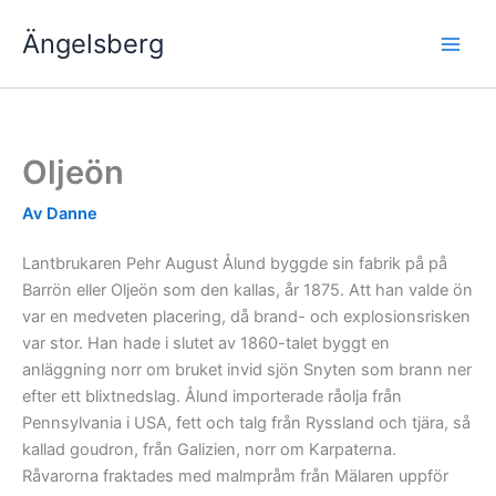
Hoppa
Ängelsberg
till
innehåll
Oljeön
Av
Danne
Lantbrukaren Pehr August Ålund byggde sin fabrik på på
Barrön eller Oljeön som den kallas, år 1875. Att han valde ön
var en medveten placering, då brand- och explosionsrisken
var stor. Han hade i slutet av 1860-talet byggt en
anläggning norr om bruket invid sjön Snyten som brann ner
efter ett blixtnedslag. Ålund importerade råolja från
Pennsylvania i USA, fett och talg från Ryssland och tjära, så
kallad goudron, från Galizien, norr om Karpaterna.
Råvarorna fraktades med malmpråm från Mälaren uppför