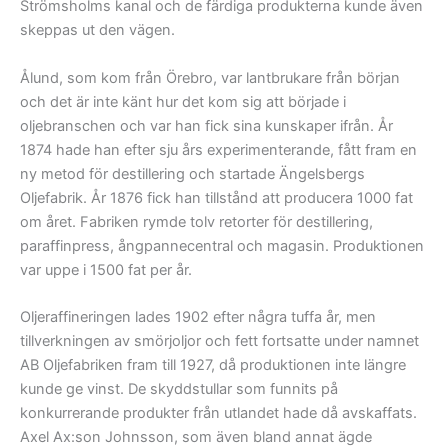
Strömsholms kanal och de färdiga produkterna kunde även
skeppas ut den vägen.
Ålund, som kom från Örebro, var lantbrukare från början
och det är inte känt hur det kom sig att började i
oljebranschen och var han fick sina kunskaper ifrån. År
1874 hade han efter sju års experimenterande, fått fram en
ny metod för destillering och startade Ängelsbergs
Oljefabrik. År 1876 fick han tillstånd att producera 1000 fat
om året. Fabriken rymde tolv retorter för destillering,
paraffinpress, ångpannecentral och magasin. Produktionen
var uppe i 1500 fat per år.
Oljeraffineringen lades 1902 efter några tuffa år, men
tillverkningen av smörjoljor och fett fortsatte under namnet
AB Oljefabriken fram till 1927, då produktionen inte längre
kunde ge vinst. De skyddstullar som funnits på
konkurrerande produkter från utlandet hade då avskaffats.
Axel Ax:son Johnsson, som även bland annat ägde